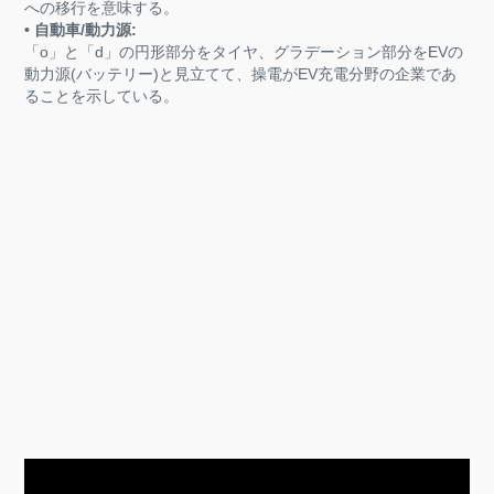
への移行を意味する。
• 自動車/動力源:
「o」と「d」の円形部分をタイヤ、グラデーション部分をEVの
動力源(バッテリー)と見立てて、操電がEV充電分野の企業であ
ることを示している。