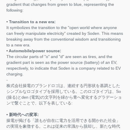
gradient that changes from green to blue, representing the
following:
• Transition to a new era:
It symbolizes the transition to the "open world where anyone
can freely manipulate electricity" created by Soden. This means
breaking away from the conventional wisdom and transitioning
to a new era.
• Automobile/power source:
The circular parts of "o" and "d" are seen as tires, and the
gradient part is seen as the power source (battery) of an EV,
respectively, to indicate that Soden is a company related to EV
charging.
-
株式会社操電のブランドロゴは、連続する円形状を基調とした
シンプルなロゴタイプを採用している。このロゴタイプは、So
(操る)とden (電気)の文字列を緑から青へ変化するグラデーショ
ンで繋ぐことで、以下を表している:
• 新時代への変革:
操電が掲げる「誰もが自在に電力を活用できる開かれた社会」
の実現を象徴する。これは従来の常識から脱却し、新たな時代