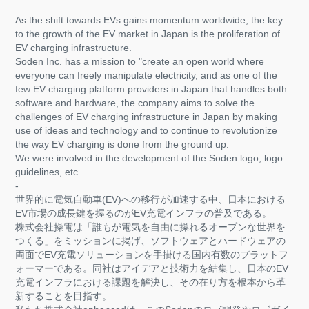
As the shift towards EVs gains momentum worldwide, the key
to the growth of the EV market in Japan is the proliferation of
EV charging infrastructure.
Soden Inc. has a mission to "create an open world where
everyone can freely manipulate electricity, and as one of the
few EV charging platform providers in Japan that handles both
software and hardware, the company aims to solve the
challenges of EV charging infrastructure in Japan by making
use of ideas and technology and to continue to revolutionize
the way EV charging is done from the ground up.
We were involved in the development of the Soden logo, logo
guidelines, etc.
-
世界的に電気自動車(EV)への移行が加速する中、日本における
EV市場の成長鍵を握るのがEV充電インフラの普及である。
株式会社操電は「誰もが電気を自由に操れるオープンな世界を
つくる」をミッションに掲げ、ソフトウェアとハードウェアの
両面でEV充電ソリューションを手掛ける国内有数のプラットフ
ォーマーである。同社はアイデアと技術力を結集し、日本のEV
充電インフラにおける課題を解決し、その在り方を根本から革
新することを目指す。