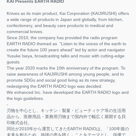
KAI Presents EARTH RADIO
Knives as its main product, Kai Corporation (KAIJIRUSHI) offers
a wide range of products in Japan and globally, from kitchen,
confectionery, and beauty care products to medical and
commercial knives.
Since 2010, the company has provided the radio program
EARTH RADIO themed as "Listen to the voices of the earth to
create the future 100 years ahead” led by actor and navigator
Yusuke Iseya, broadcasting talks and music with cutting-edge
guests.
The year 2020 marks the 10th anniversary of the program. To
raise awareness of KAIJIRUSHI among young people, and to
promote SDGs and social good living as its new strategy,
redesigning the EARTH RADIO logo was decided.
We enhanced Inc. have developed the EARTH RADIO logo and
the logo guidelines.
-
刃物を中心とし、キッチン・製菓・ビューティケア等の生活用
品から、医療用品・業務用刃物まで国内外で幅広く展開する貝
印株式会社。
同社が2010年から運営してきたEARTH RADIOは、「100年後の
未来を創るため、地球の声を聴く」ことをテーマとし、俳優で