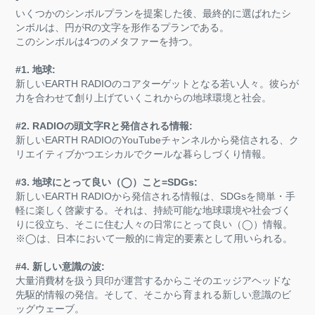
いくつかのシンボルプランを提案した後、最終的に選ばれたシ
ンボルは、円がRの文字を形作るプランである。
このシンボルは4つのメタファーを持つ。
#1. 地球:
新しいEARTH RADIOのコアターゲットとなる若い人々。彼らが
力を合わせて創り上げていくこれからの地球環境と社会。
#2. RADIOの頭文字Rと発信される情報:
新しいEARTH RADIOのYouTubeチャンネルから発信される、ク
リエイティブかつエシカルでクールな暮らしづくり情報。
#3. 地球にとって良い（◯）こと=SDGs:
新しいEARTH RADIOから発信される情報は、SDGsを簡単・手
軽に楽しく啓蒙する。それは、持続可能な地球環境や社会づく
りに役立ち、そこに住む人々の日常にとって良い（◯）情報。
※◯は、日本において一般的に肯定的要素として用いられる。
#4. 新しい意識の波:
大量消費材を扱う貝印が運営するからこそのエッジアヘッドな
先駆的情報の発信。そして、そこから育まれる新しい意識のビ
ッグウェーブ。