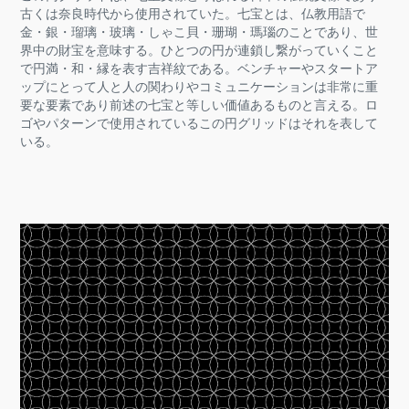
古くは奈良時代から使用されていた。七宝とは、仏教用語で
金・銀・瑠璃・玻璃・しゃこ貝・珊瑚・瑪瑙のことであり、世
界中の財宝を意味する。ひとつの円が連鎖し繋がっていくこと
で円満・和・縁を表す吉祥紋である。ベンチャーやスタートア
ップにとって人と人の関わりやコミュニケーションは非常に重
要な要素であり前述の七宝と等しい価値あるものと言える。ロ
ゴやパターンで使用されているこの円グリッドはそれを表して
いる。