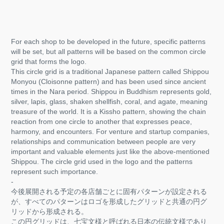
For each shop to be developed in the future, specific patterns
will be set, but all patterns will be based on the common circle
grid that forms the logo.
This circle grid is a traditional Japanese pattern called Shippou
Monyou (Cloisonne pattern) and has been used since ancient
times in the Nara period. Shippou in Buddhism represents gold,
silver, lapis, glass, shaken shellfish, coral, and agate, meaning
treasure of the world. It is a Kissho pattern, showing the chain
reaction from one circle to another that expresses peace,
harmony, and encounters. For venture and startup companies,
relationships and communication between people are very
important and valuable elements just like the above-mentioned
Shippou. The circle grid used in the logo and the patterns
represent such importance.
-
今後展開される予定の各店舗ごとに固有パターンが設定される
が、すべてのパターンはロゴを形成したグリッドと共通の円グ
リッドから形成される。
この円グリッドは、七宝文様と呼ばれる日本の伝統文様であり